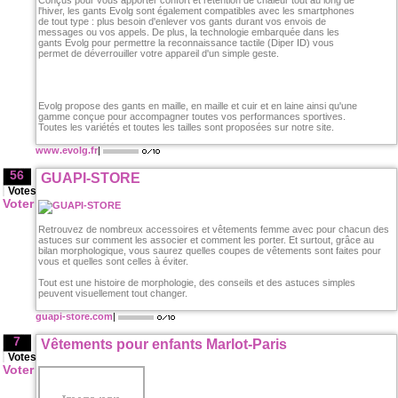
Conçus pour vous apporter confort et rétention de chaleur tout au long de
l'hiver, les gants Evolg sont également compatibles avec les smartphones
de tout type : plus besoin d'enlever vos gants durant vos envois de
messages ou vos appels. De plus, la technologie embarquée dans les
gants Evolg pour permettre la reconnaissance tactile (Diper ID) vous
permet de déverrouiller votre appareil d'un simple geste.
Evolg propose des gants en maille, en maille et cuir et en laine ainsi qu'une
gamme conçue pour accompagner toutes vos performances sportives.
Toutes les variétés et toutes les tailles sont proposées sur notre site.
www.evolg.fr
|
56
GUAPI-STORE
Votes
Voter
Retrouvez de nombreux accessoires et vêtements femme avec pour chacun des
astuces sur comment les associer et comment les porter. Et surtout, grâce au
bilan morphologique, vous saurez quelles coupes de vêtements sont faites pour
vous et quelles sont celles à éviter.
Tout est une histoire de morphologie, des conseils et des astuces simples
peuvent visuellement tout changer.
guapi-store.com
|
7
Vêtements pour enfants Marlot-Paris
Votes
Voter