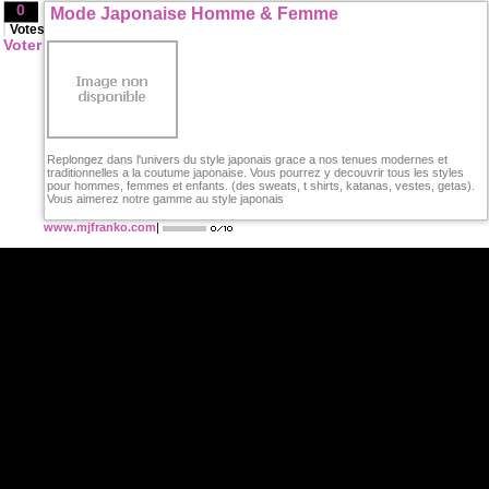
0
Mode Japonaise Homme & Femme
Votes
Voter
Replongez dans l'univers du style japonais grace a nos tenues modernes et
traditionnelles a la coutume japonaise. Vous pourrez y decouvrir tous les styles
pour hommes, femmes et enfants. (des sweats, t shirts, katanas, vestes, getas).
Vous aimerez notre gamme au style japonais
www.mjfranko.com
|