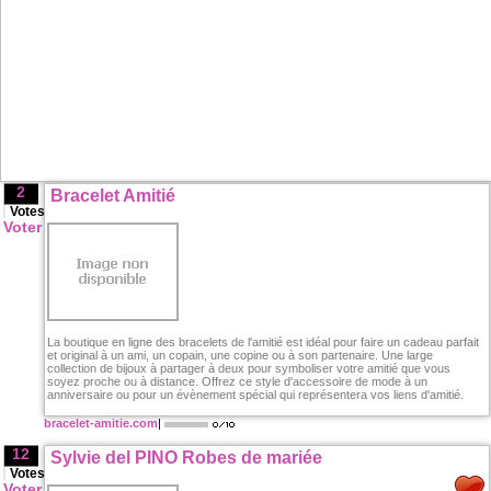
2
Bracelet Amitié
Votes
Voter
La boutique en ligne des bracelets de l'amitié est idéal pour faire un cadeau parfait
et original à un ami, un copain, une copine ou à son partenaire. Une large
collection de bijoux à partager à deux pour symboliser votre amitié que vous
soyez proche ou à distance. Offrez ce style d'accessoire de mode à un
anniversaire ou pour un évènement spécial qui représentera vos liens d'amitié.
bracelet-amitie.com
|
12
Sylvie del PINO Robes de mariée
Votes
Voter