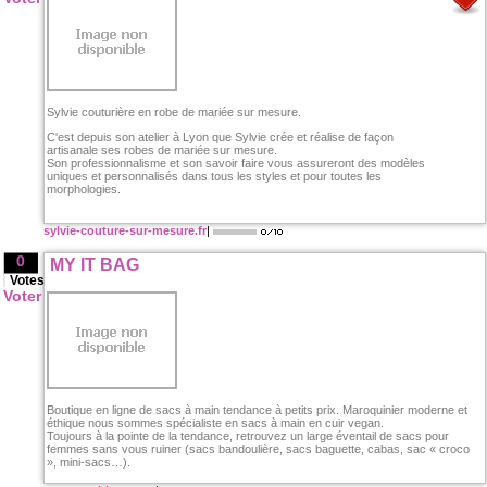
Sylvie couturière en robe de mariée sur mesure.
C'est depuis son atelier à Lyon que Sylvie crée et réalise de façon
artisanale ses robes de mariée sur mesure.
Son professionnalisme et son savoir faire vous assureront des modèles
uniques et personnalisés dans tous les styles et pour toutes les
morphologies.
sylvie-couture-sur-mesure.fr
|
0
MY IT BAG
Votes
Voter
Boutique en ligne de sacs à main tendance à petits prix. Maroquinier moderne et
éthique nous sommes spécialiste en sacs à main en cuir vegan.
Toujours à la pointe de la tendance, retrouvez un large éventail de sacs pour
femmes sans vous ruiner (sacs bandoulière, sacs baguette, cabas, sac « croco
», mini-sacs…).