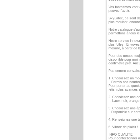
Vos fantasmes vont en
pouvez l'avoir.
SkyLatex, ce sont des
plus moulant, encore 
Notre catalogue s'ag
permettons à tous les
Notre service innovat
plus folles ! Envoye
mesure, à partir de l
Pour des tenues touj
disponible pour moin
centimètre prêt. Auc
Pas encore convain
1. Choisissez un mo
.. Parmis nos nombre
Pour porter au quoti
fetish plus avancés e
2. Choisissez une co
... Latex noir, orang
3. Choisissez une é
.. Disponible sur cer
4. Renseignez une tai
5. Vibrez de plaisir !
INFO QUALITE
Pour confectionner n