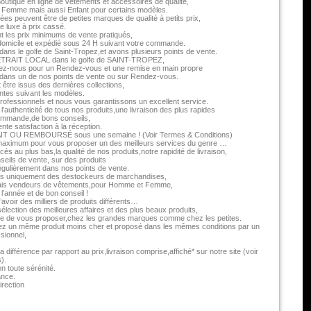
tique en ligne de vêtements et accessoires de qualité,
Femme mais aussi Enfant pour certains modèles.
s peuvent être de petites marques de qualité à petits prix,
 luxe à prix cassé.
nt les prix minimums de vente pratiqués,
à domicile et expédié sous 24 H suivant votre commande.
ns le golfe de Saint-Tropez,et avons plusieurs points de vente.
TRAIT LOCAL dans le golfe de SAINT-TROPEZ,
ez-nous pour un Rendez-vous et une remise en main propre
ans un de nos points de vente ou sur Rendez-vous.
être issus des dernières collections,
es suivant les modèles.
fessionnels et nous vous garantissons un excellent service.
l’authenticité de tous nos produits,une livraison des plus rapides
commande,de bons conseils,
nte satisfaction à la réception.
T OU REMBOURSÉ sous une semaine ! (Voir Termes & Conditions)
maximum pour vous proposer un des meilleurs services du genre …
és au plus bas,la qualité de nos produits,notre rapidité de livraison,
seils de vente, sur des produits
gulièrement dans nos points de vente.
 uniquement des destockeurs de marchandises,
is vendeurs de vêtements,pour Homme et Femme,
 l’année et de bon conseil !
’avoir des milliers de produits différents…
 sélection des meilleures affaires et des plus beaux produits,
e de vous proposer,chez les grandes marques comme chez les petites.
vez un même produit moins cher et proposé dans les mêmes conditions par un
sionnel,
a différence par rapport au prix,livraison comprise,affiché* sur notre site (voir
).
 toute sérénité.
ance.
irection