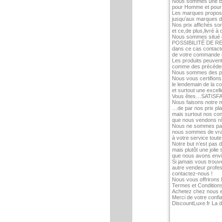
Nous sommes une Bou
pour Homme et pour 
Les marques proposée
jusqu’aux marques de
Nos prix affichés so
et ce,de plus,livré 
Nous sommes situé da
POSSIBILITÉ DE RE
dans ce cas contact
de votre commande d
Les produits peuvent 
comme des précédent
Nous sommes des pro
Nous vous certifions 
le lendemain de la 
et surtout une excelle
Vous êtes…SATISFAI
Nous faisons notre 
…de par nos prix plac
mais surtout nos con
que nous vendons ré
Nous ne sommes pas
nous sommes de vra
à votre service toute
Notre but n’est pas d
mais plutôt une jolie
que nous avons envi
Si jamais vous trou
autre vendeur profes
contactez-nous !
Nous vous offrirons l
Termes et Conditions
Achetez chez nous en
Merci de votre confi
DiscountLuxe.fr La d