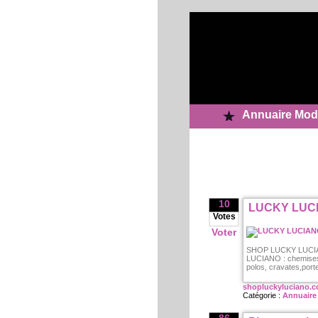
Annuaire Mod
10
LUCKY LUCIA
Votes
Voter
SHOP LUCKY LUCIANO
LUCIANO : chemises,
polos, cravates,port
shopluckyluciano.
Catégorie :
Annuaire