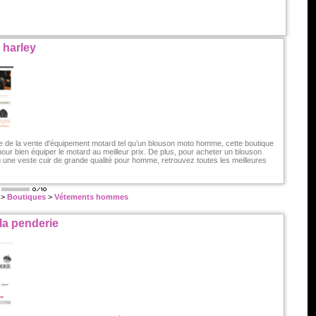
 harley
ste de la vente d'équipement motard tel qu’un blouson moto homme, cette boutique
 pour bien équiper le motard au meilleur prix. De plus, pour acheter un blouson
ou une veste cuir de grande qualité pour homme, retrouvez toutes les meilleures
|
>
Boutiques
>
Vétements hommes
la penderie