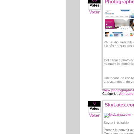
86
Photographe
Votes
Voter
PG Studio, véritable
clichés sous toutes 
Cet espace photo acc
mannequin, comédien
Une phase de conseil 
vos attentes et de vo
www.photographe-b
Catégorie :
Annuaire
0
SkyLatex.com
Votes
Voter
Soyez irrésistible.
Prenez le pouvoir a
Découvrez notre nouv