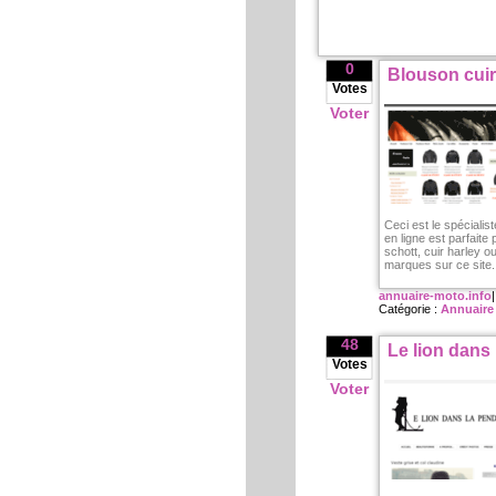
0
Blouson cuir
Votes
Voter
Ceci est le spéciali
en ligne est parfaite
schott, cuir harley 
marques sur ce site.
annuaire-moto.info
Catégorie :
Annuaire
48
Le lion dans 
Votes
Voter