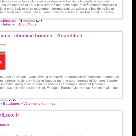
endances et bons plans sans prétention le lion dans la penderie souhaite
r quelques conseils et vous tenir informé des bons plans et évènements majeurs à
che en créativité et en mouvement permanents qui utilise à la fois de belles et
iant tradition et modernité à Lyon et ailleurs le lion est sur Facebook et twitter
e.blogspot.fr
|
>
Internet
>
Blog Mode
emme - chemise homme – Anandita.fr
ant vous va si bien – vous invite à découvrir sa collection de chemises homme, de
es vêtements de prêt-à-porter haut de gamme pour femmes et hommes à porter
. Anandita, marque de vêtements femmes et hommes, mode et tendance.
e sa collection de chemisier, Espiègle, Pureté, Charmeuse, Sentimentale...des
>
Boutiques
>
Vétements hommes
tLuxe.fr