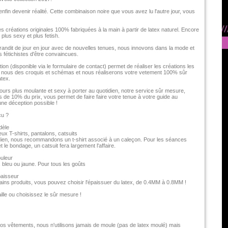
fin devenir réalité. Cette combinaison noire que vous avez lu l'autre jour, vous
 créations originales 100% fabriquées à la main à partir de latex naturel. Encore
plus sexy et plus fetish.
randit de jour en jour avec de nouvelles tenues, nous innovons dans la mode et
 fétichistes d'être convaincues.
ion (disponible via le formulaire de contact) permet de réaliser les créations les
z nous des croquis et schémas et nous réaliserons votre vetement 100% sûr
atex.
ours plus moulante et sexy à porter au quotidien, notre service sûr mesure,
s de 10% du prix, vous permet de faire faire votre tenue à votre guide au
une déception possible !
cu ?
dèle
ux T-shirts, pantalons, catsuits
dien, nous recommandons un t-shirt associé à un caleçon. Pour les séances
t le bondage, un catsuit fera largement l'affaire.
uleur
e, bleu ou jaune. Pour tous les goûts
paisseur
tains produits, vous pouvez choisir l'épaissuer du latex, de 0.4MM à 0.8MM !
lle ou choisissez le sûr mesure !
os vêtements, nous n'utilisons jamais de moule (pas de latex moulé) mais