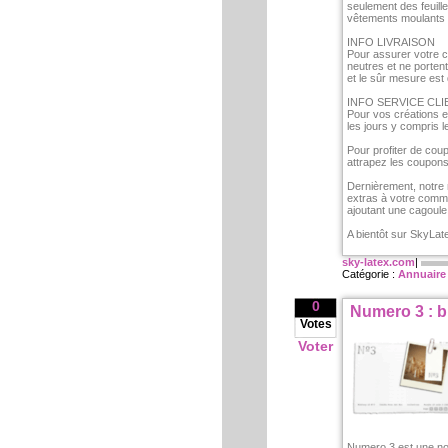
seulement des feuille
vêtements moulants e
INFO LIVRAISON
Pour assurer votre co
neutres et ne portent
et le sûr mesure est 
INFO SERVICE CLI
Pour vos créations e
les jours y compris 
Pour profiter de cou
attrapez les coupons a
Dernièrement, notre n
extras à votre comma
ajoutant une cagoule 
A bientôt sur SkyLat
sky-latex.com
|
Catégorie :
Annuaire
0
Numero 3 : b
Votes
Voter
Numero 3 est une no