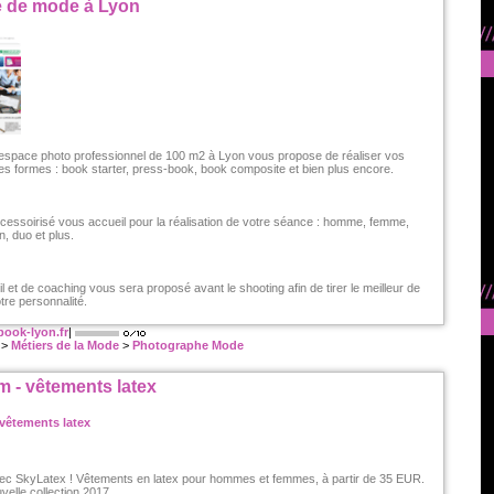
 de mode à Lyon
 espace photo professionnel de 100 m2 à Lyon vous propose de réaliser vos
les formes : book starter, press-book, book composite et bien plus encore.
essoirisé vous accueil pour la réalisation de votre séance : homme, femme,
, duo et plus.
et de coaching vous sera proposé avant le shooting afin de tirer le meilleur de
tre personnalité.
ook-lyon.fr
|
>
Métiers de la Mode
>
Photographe Mode
 - vêtements latex
vec SkyLatex ! Vêtements en latex pour hommes et femmes, à partir de 35 EUR.
elle collection 2017.