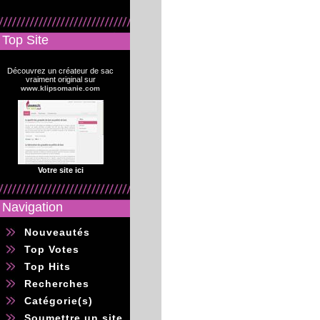
Top Site
Découvrez un créateur de sac
vraiment original sur
www.klipsomanie.com
Votre site ici
Navigation
Nouveautés
Top Votes
Top Hits
Recherches
Catégorie(s)
Soumettre un site