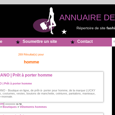
ANNUAIRE DE
Répertoire de site
fash
e
Soumettre un site
Contact
269 Résultat(s) pour
homme
NO | Prêt à porter homme
 - Boutique en ligne, de prêt-à- porter pour homme, de la marque LUCKY
 costumes, vestes, boutons de manchette, ceintures, pantalons, manteaux,
e-monnaie.
com
|
>
Boutiques
>
Vétements hommes