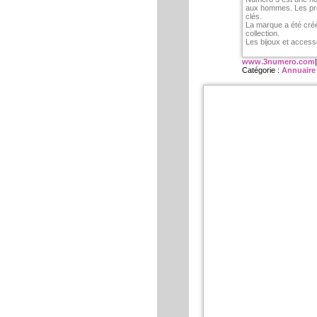
aux hommes. Les prod
clés.
La marque a été créé
collection.
Les bijoux et access
www.3numero.com
Catégorie :
Annuaire