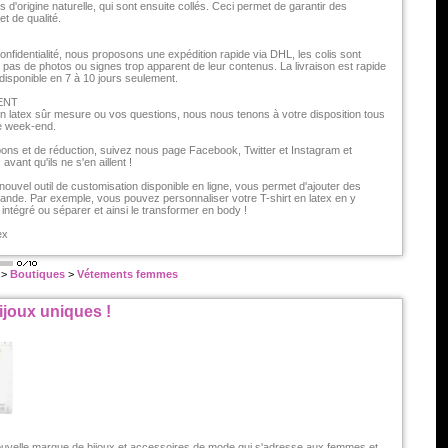
s d'origine naturelle, qui sont ensuite collés. Ceci permet de garantir des
t de qualité.
nfidentialité, nous proposons une expédition rapide via DHL, les colis sont
 pas de photos ou signes trop apparent de leur contenus. La livraison est rapide
disponible en 7 à 10 jours seulement.
ENT
n latex sûr mesure ou vos questions, nous nous tenons à votre disposition tous
le week-end.
pons et de réduction, suivez nous page Facebook, Twitter et Instagram et
vant qu'ils ne s'en aillent !
ouvel outil de customisation disponible en ligne, vous permet d'ajouter des
nde. Par exemple, vous pouvez personnaliser votre T-shirt en latex en y
intégré ou séparer et ainsi le transformer en body !
ex
>
Boutiques
>
Vétements femmes
ijoux uniques !
uvelle marque de bijoux et accessoires de mode qui s'adresse aux femmes et