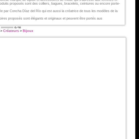
uits proposés sont des colliers, bagues, bracelets, ceintures ou encore porte-
e par Concha Díaz del Río qui est aussi la créatrice de tous les modèles de la
oires proposés sont élégants et originaux et peuvent être portés aus
|
>
Créateurs
>
Bijoux