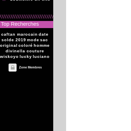
Top Recherches
caftan marocain
date
solde 2019
mode
sac
original
coloré
homme
divinella couture
wiskoyo
lucky
luciano
Zone Membres